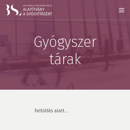
Gyógyszer
tárak
Feltöltés alatt….