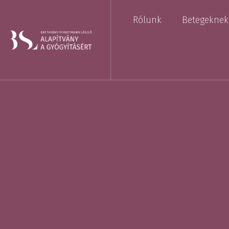
Rólunk
Betegeknek
Hogyan működik az alapítvány?
GYIK
Kuratórium
Van egy kérdé
Felügyelőbizottság
Letölthető do
Közérdekű adatok
Támogatás igé
lépésre