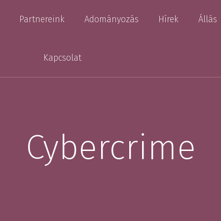
Partnereink
Adományozás
Hírek
Állás
Kezelőorvosok
Kapcsolat
sem
Gyógyszertárak
kumentumok
Gyógyszer- és gyógyászati
segédeszközgyártók
nylése lépésről
Cybercrime