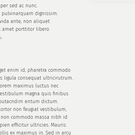
mper sed ac nunc.
 pulvinarquam dignissim.
avida ante, non aliquet
t amet porttitor libero
,.
eget enim id, pharetra commodo
is ligula consequat ultricirutrum.
lorem maximus luctus nec
vestibulum magna quis finibus
lputacndim entum dictum.
ortor non feugiat vestibulum,
, non commodo massa nibh id
pien efficitur ultricies. Mauris
ollis ex maximus in. Sed in arcu