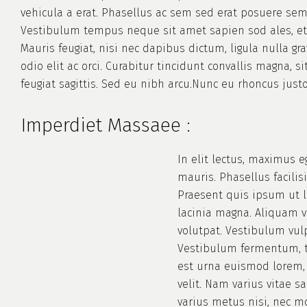
vehicula a erat. Phasellus ac sem sed erat posuere se
Vestibulum tempus neque sit amet sapien sod ales, et
Mauris feugiat, nisi nec dapibus dictum, ligula nulla gr
odio elit ac orci. Curabitur tincidunt convallis magna, si
feugiat sagittis. Sed eu nibh arcu.Nunc eu rhoncus justo
Imperdiet Massaee :
In elit lectus, maximus 
mauris. Phasellus facilis
Praesent quis ipsum ut 
lacinia magna. Aliquam 
volutpat. Vestibulum vu
Vestibulum fermentum, t
est urna euismod lorem
velit. Nam varius vitae sa
varius metus nisi, nec m