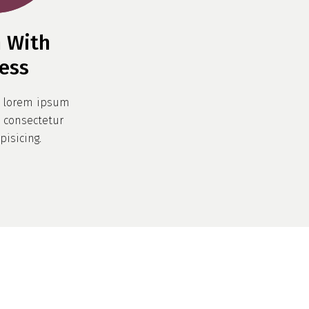
n With
ess
d lorem ipsum
, consectetur
pisicing.