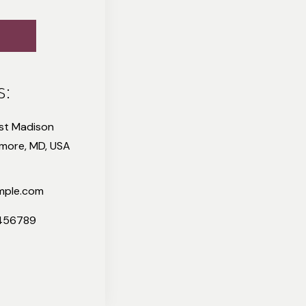
s:
ast Madison
imore, MD, USA
mple.com
456789