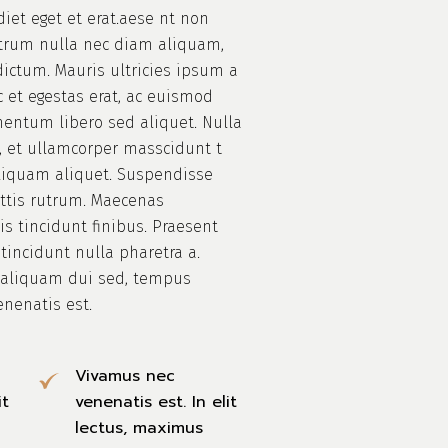
iet eget et erat.aese nt non
trum nulla nec diam aliquam,
ictum. Mauris ultricies ipsum a
ec et egestas erat, ac euismod
mentum libero sed aliquet. Nulla
s, et ullamcorper masscidunt t
liquam aliquet. Suspendisse
attis rutrum. Maecenas
 tincidunt finibus. Praesent
 tincidunt nulla pharetra a.
, aliquam dui sed, tempus
enenatis est.
Vivamus nec
it
venenatis est. In elit
lectus, maximus