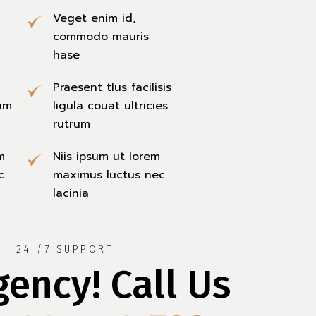
Veget enim id,
commodo mauris
hase
Praesent tlus facilisis
rum
ligula couat ultricies
rutrum
m
Niis ipsum ut lorem
c
maximus luctus nec
lacinia
24 /7 SUPPORT
ency! Call Us