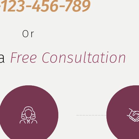
123-456-789
Or
a 
Free Consultation