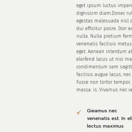
eget ipsum luctus imperd
dignissim diam.Donec ru
egestas malesuada nisl d
dui efficitur posre. Don 
nulla. Nulla pretium fer
venenatis facilisis metu
eget. Aenean interdum a
eleifend lacus ut nisi m
condimentum sem sagittis
facilisis augue lacus, nec
Fusce non tortor tempor
massa. is. Vivamus nec v
Gieamus nec
venenatis est. In el
lectus maximus