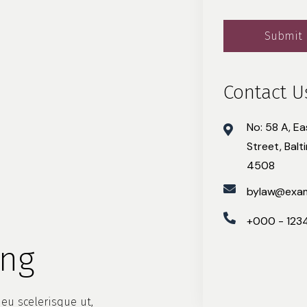
Contact U
No: 58 A, E
Street, Balt
4508
bylaw@exa
+000 - 123
ing
eu scelerisque ut,